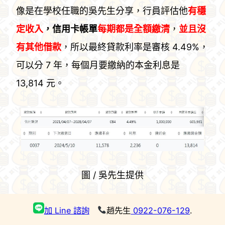
像是在學校任職的吳先生分享，行員評估他
有穩
定收入
，信用卡帳單
每期都是全額繳清
，
並且沒
有其他借款
，所以最終貸款利率是審核 4.49%，
可以分 7 年，每個月要繳納的本金利息是
13,814 元。
圖 / 吳先生提供
房屋
相關貸款
加 Line 諮詢
趙先生
0922-076-129
.