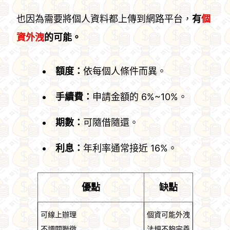
也因為需要將個人資料都上傳到網路平台，
有
個
資外洩
的可能。
額度：
依每個人條件而異。
手續費：
申請金額的 6%~10%。
期數：
可隨借隨還。
利息：
年利率通常接近 16%。
優點
缺點
可線上辦理
個資可能外洩
不調閱聯徵
法規不夠完善