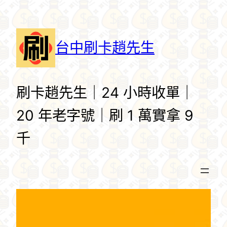
跳
至
主
台中刷卡趙先生
要
內
容
刷卡趙先生｜24 小時收單｜
20 年老字號｜刷 1 萬實拿 9
千