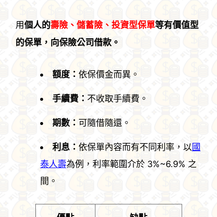
用
個人的
壽險、儲蓄險、投資型保單
等有價值型
的保單，向保險公司借款。
額度：
依保價金而異。
手續費：
不收取手續費。
期數：
可隨借隨還。
利息：
依保單內容而有不同利率，以
國
泰人壽
為例，利率範圍介於 3%~6.9% 之
間。