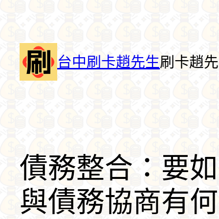
跳
至
主
要
台中刷卡趙先生
刷卡趙先生
內
容
債務整合：要如
與債務協商有何